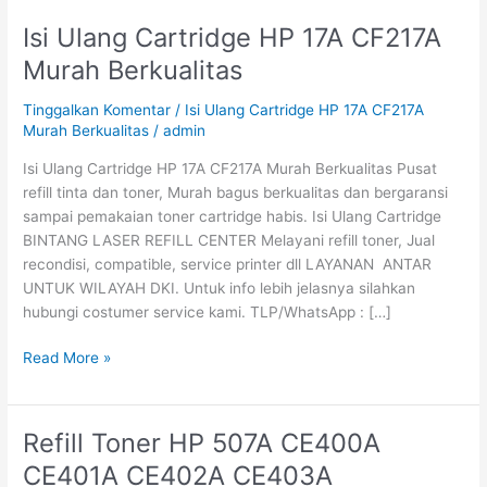
Isi Ulang Cartridge HP 17A CF217A
Isi
Ulang
Murah Berkualitas
Cartridge
HP
Tinggalkan Komentar
/
Isi Ulang Cartridge HP 17A CF217A
17A
Murah Berkualitas
/
admin
CF217A
Isi Ulang Cartridge HP 17A CF217A Murah Berkualitas Pusat
Murah
refill tinta dan toner, Murah bagus berkualitas dan bergaransi
Berkualitas
sampai pemakaian toner cartridge habis. Isi Ulang Cartridge
BINTANG LASER REFILL CENTER Melayani refill toner, Jual
recondisi, compatible, service printer dll LAYANAN ANTAR
UNTUK WILAYAH DKI. Untuk info lebih jelasnya silahkan
hubungi costumer service kami. TLP/WhatsApp : […]
Read More »
Refill Toner HP 507A CE400A
Refill
Toner
CE401A CE402A CE403A
HP