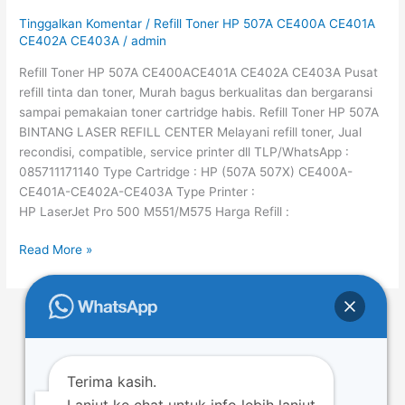
507A
Tinggalkan Komentar
/
Refill Toner HP 507A CE400A CE401A
CE400A
CE402A CE403A
/
admin
CE401A
Refill Toner HP 507A CE400ACE401A CE402A CE403A Pusat
CE402A
refill tinta dan toner, Murah bagus berkualitas dan bergaransi
CE403A
sampai pemakaian toner cartridge habis. Refill Toner HP 507A
BINTANG LASER REFILL CENTER Melayani refill toner, Jual
recondisi, compatible, service printer dll TLP/WhatsApp :
085711171140 Type Cartridge : HP (507A 507X) CE400A-
CE401A-CE402A-CE403A Type Printer :
HP LaserJet Pro 500 M551/M575 Harga Refill :
Read More »
←
Previous
1
…
18
19
20
…
43
Next
→
Terima kasih.