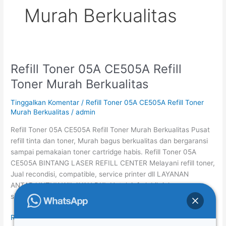
Murah Berkualitas
Refill Toner 05A CE505A Refill
Refill
Toner
Toner Murah Berkualitas
05A
CE505A
Tinggalkan Komentar
/
Refill Toner 05A CE505A Refill Toner
Refill
Murah Berkualitas
/
admin
Toner
Refill Toner 05A CE505A Refill Toner Murah Berkualitas Pusat
Murah
refill tinta dan toner, Murah bagus berkualitas dan bergaransi
Berkualitas
sampai pemakaian toner cartridge habis. Refill Toner 05A
CE505A BINTANG LASER REFILL CENTER Melayani refill toner,
Jual recondisi, compatible, service printer dll LAYANAN
ANTAR UNTUK WILAYAH DKI. Untuk info lebih jelasnya
silahkan hubungi costumer service kami. TLP/WhatsApp […]
Read More »