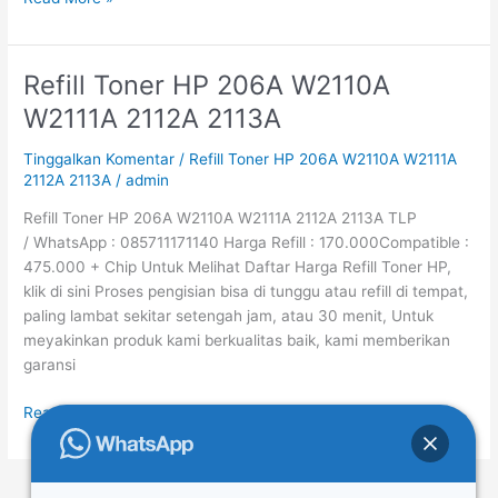
Refill Toner HP 206A W2110A
Refill
Toner
W2111A 2112A 2113A
HP
206A
Tinggalkan Komentar
/
Refill Toner HP 206A W2110A W2111A
W2110A
2112A 2113A
/
admin
W2111A
Refill Toner HP 206A W2110A W2111A 2112A 2113A TLP
2112A
/ WhatsApp : 085711171140 Harga Refill : 170.000Compatible :
2113A
475.000 + Chip Untuk Melihat Daftar Harga Refill Toner HP,
klik di sini Proses pengisian bisa di tunggu atau refill di tempat,
paling lambat sekitar setengah jam, atau 30 menit, Untuk
meyakinkan produk kami berkualitas baik, kami memberikan
garansi
Read More »