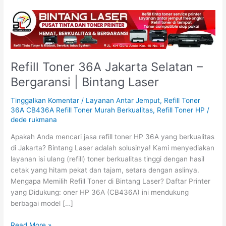
Refill
Toner
36A
Jakarta
Selatan
Refill Toner 36A Jakarta Selatan –
–
Bergaransi | Bintang Laser
Bergaransi
|
Tinggalkan Komentar
/
Layanan Antar Jemput
,
Refill Toner
Bintang
36A CB436A Refill Toner Murah Berkualitas
,
Refill Toner HP
/
Laser
dede rukmana
Apakah Anda mencari jasa refill toner HP 36A yang berkualitas
di Jakarta? Bintang Laser adalah solusinya! Kami menyediakan
layanan isi ulang (refill) toner berkualitas tinggi dengan hasil
cetak yang hitam pekat dan tajam, setara dengan aslinya.
Mengapa Memilih Refill Toner di Bintang Laser? Daftar Printer
yang Didukung: oner HP 36A (CB436A) ini mendukung
berbagai model […]
Read More »