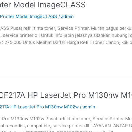
inter Model ImageCLASS
4 Printer Model ImageCLASS
/
admin
S Pusat refill tinta toner, Service Printer, Murah bagus berkua
le, service printer dll Untuk info lebih jelasnya silahkan hubung
: 275.000 Untuk Melihat Daftar Harga Refill Toner Canon, klik d
7A CF217A HP LaserJet Pro M130nw M
CF217A HP LaserJet Pro M130nw M102w
/
admin
t Pro M130nw M102w Pusat refill tinta toner, Service Printer 
ual recondisi, compatible, service printer dll LAYANAN ANTAR 