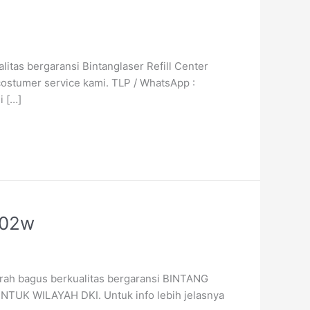
litas bergaransi Bintanglaser Refill Center
i costumer service kami. TLP / WhatsApp :
i […]
102w
Murah bagus berkualitas bergaransi BINTANG
UNTUK WILAYAH DKI. Untuk info lebih jelasnya