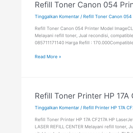
Refill
Refill Toner Canon 054 Pr
Toner
Tinggalkan Komentar
/
Refill Toner Canon 05
Canon
054
Refill Toner Canon 054 Printer Model ImageCLAS
Printer
Melayani refill toner, Jual recondisi, compatib
Model
085711171140 Harga Refill : 170.000Compatible 
ImageCLASS
Read More »
Refill
Refill Toner Printer HP 1
Toner
Tinggalkan Komentar
/
Refill Printer HP 17A 
Printer
HP
Refill Toner Printer HP 17A CF217A HP LaserJe
17A
LASER REFILL CENTER Melayani refill toner, J
CF217A