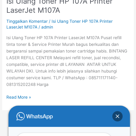
Isi Ulang Toner HP 107A Printer
Ulang
LaserJet M107A
Toner
HP
Tinggalkan Komentar
/
Isi Ulang Toner HP 107A Printer
107A
LaserJet M107A
/
admin
Printer
Isi Ulang Toner HP 107A Printer LaserJet M107A Pusat refill
LaserJet
tinta toner & Service Printer Murah bagus berkualitas dan
M107A
bergaransi sampai pemakaian toner cartridge habis. BINTANG
LASER REFILL CENTER Melayani refill toner, jual recondisi,
compatible, service printer dll LAYANAN ANTAR UNTUK
WILAYAH DKI. Untuk info lebih jelasnya silahkan hubungi
costumer service kami. TLP / WhatsApp : 085711171140-
081315202248 Harga
Read More »
←
Previous
1
…
4
5
6
…
45
Next
→