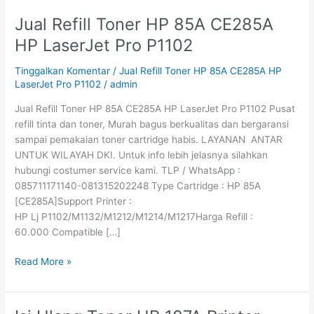
Jual Refill Toner HP 85A CE285A
Jual
Refill
HP LaserJet Pro P1102
Toner
HP
Tinggalkan Komentar
/
Jual Refill Toner HP 85A CE285A HP
85A
LaserJet Pro P1102
/
admin
CE285A
Jual Refill Toner HP 85A CE285A HP LaserJet Pro P1102 Pusat
HP
refill tinta dan toner, Murah bagus berkualitas dan bergaransi
LaserJet
sampai pemakaian toner cartridge habis. LAYANAN ANTAR
Pro
UNTUK WILAYAH DKI. Untuk info lebih jelasnya silahkan
P1102
hubungi costumer service kami. TLP / WhatsApp :
085711171140-081315202248 Type Cartridge : HP 85A
[CE285A]Support Printer :
HP Lj P1102/M1132/M1212/M1214/M1217Harga Refill :
60.000 Compatible […]
Read More »
Isi