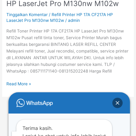
HP LaserJet Pro M130nw M102w
Printer
HP
Tinggalkan Komentar
/
Refill Printer HP 17A CF217A HP
17A
LaserJet Pro M130nw M102w
/
admin
CF217A
Refill Toner Printer HP 17A CF217A HP LaserJet Pro M130nw
HP
M102w Pusat refill tinta toner, Service Printer Murah bagus
LaserJet
berkualitas bergaransi BINTANG LASER REFILL CENTER
Pro
Melayani refill toner, Jual recondisi, compatible, service printer
M130nw
dll LAYANAN ANTAR UNTUK WILAYAH DKI. Untuk info lebih
M102w
jelasnya silahkan hubungi costumer service kami. TLP /
WhatsApp : 085711171140-081315202248 Harga Refill
Read More »
←
Previous
1
…
6
7
8
…
47
Next
→
Terima kasih.