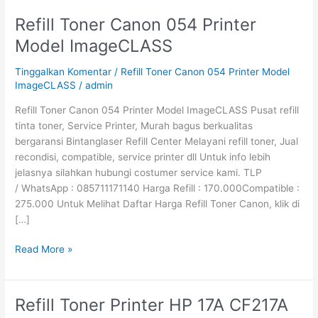
Refill Toner Canon 054 Printer
Refill
Toner
Model ImageCLASS
Canon
054
Tinggalkan Komentar
/
Refill Toner Canon 054 Printer Model
Printer
ImageCLASS
/
admin
Model
Refill Toner Canon 054 Printer Model ImageCLASS Pusat refill
ImageCLASS
tinta toner, Service Printer, Murah bagus berkualitas
bergaransi Bintanglaser Refill Center Melayani refill toner, Jual
recondisi, compatible, service printer dll Untuk info lebih
jelasnya silahkan hubungi costumer service kami. TLP
/ WhatsApp : 085711171140 Harga Refill : 170.000Compatible :
275.000 Untuk Melihat Daftar Harga Refill Toner Canon, klik di
[…]
Read More »
Refill Toner Printer HP 17A CF217A
Refill
Toner