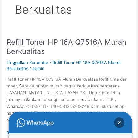
Berkualitas
Refill Toner HP 16A Q7516A Murah
Refill
Toner
Berkualitas
HP
16A
Tinggalkan Komentar
/
Refill Toner HP 16A Q7516A Murah
Q7516A
Berkualitas
/
admin
Murah
Refill Toner HP 16A Q7516A Murah Berkualitas Refill tinta dan
Berkualitas
toner, Service printer murah bagus berkualitas bergaransi
LAYANAN ANTAR UNTUK WILAYAH DKI. Untuk info lebih
jelasnya silahkan hubungi costumer service kami. TLP /
WhatsApp : 085711171140-081315202248 Kami buka setiap
hari Harga Refill : 180.000 Compatible : 475.000 Untuk
Melihat Daftar Harga Refill Toner Hp, klik […]
Read More »