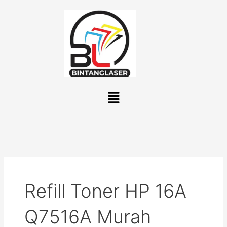
Lewati
ke
konten
Menu
Refill Toner HP 16A
Q7516A Murah