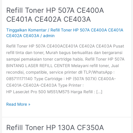
Refill Toner HP 507A CE400A
Refill
Toner
CE401A CE402A CE403A
HP
507A
Tinggalkan Komentar
/
Refill Toner HP 507A CE400A CE401A
CE400A
CE402A CE403A
/
admin
CE401A
Refill Toner HP 507A CE400ACE401A CE402A CE403A Pusat
CE402A
refill tinta dan toner, Murah bagus berkualitas dan bergaransi
CE403A
sampai pemakaian toner cartridge habis. Refill Toner HP 507A
BINTANG LASER REFILL CENTER Melayani refill toner, Jual
recondisi, compatible, service printer dll TLP/WhatsApp :
085711171140 Type Cartridge : HP (507A 507X) CE400A-
CE401A-CE402A-CE403A Type Printer :
HP LaserJet Pro 500 M551/M575 Harga Refill : […]
Read More »
Refill Toner HP 130A CF350A
Refill
Toner