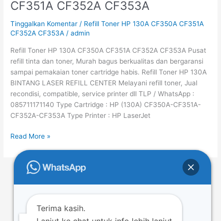
CF351A CF352A CF353A
HP
130A
Tinggalkan Komentar
/
Refill Toner HP 130A CF350A CF351A
CF350A
CF352A CF353A
/
admin
CF351A
Refill Toner HP 130A CF350A CF351A CF352A CF353A Pusat
CF352A
refill tinta dan toner, Murah bagus berkualitas dan bergaransi
CF353A
sampai pemakaian toner cartridge habis. Refill Toner HP 130A
BINTANG LASER REFILL CENTER Melayani refill toner, Jual
recondisi, compatible, service printer dll TLP / WhatsApp :
085711171140 Type Cartridge : HP (130A) CF350A-CF351A-
CF352A-CF353A Type Printer : HP LaserJet
Read More »
←
Previous
1
…
22
23
24
…
52
Next
→
Terima kasih.