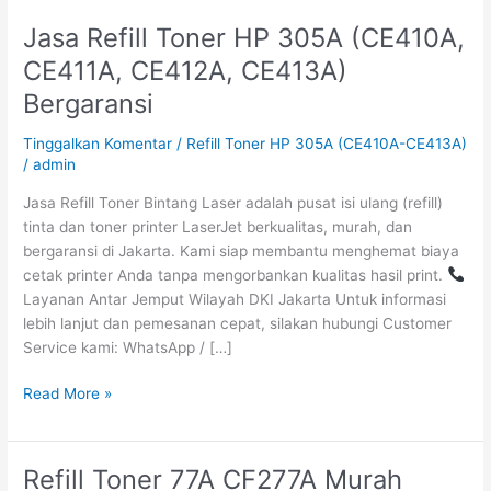
Jasa Refill Toner HP 305A (CE410A,
Jasa
Refill
CE411A, CE412A, CE413A)
Toner
Bergaransi
HP
305A
Tinggalkan Komentar
/
Refill Toner HP 305A (CE410A-CE413A)
(CE410A,
/
admin
CE411A,
CE412A,
Jasa Refill Toner Bintang Laser adalah pusat isi ulang (refill)
CE413A)
tinta dan toner printer LaserJet berkualitas, murah, dan
Bergaransi
bergaransi di Jakarta. Kami siap membantu menghemat biaya
cetak printer Anda tanpa mengorbankan kualitas hasil print.
Layanan Antar Jemput Wilayah DKI Jakarta Untuk informasi
lebih lanjut dan pemesanan cepat, silakan hubungi Customer
Service kami: WhatsApp / […]
Read More »
Refill Toner 77A CF277A Murah
Refill