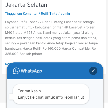
Toner
Jakarta Selatan
77A
CF277A
Tinggalkan Komentar
/
Refill Tinta
/
admin
Murah
Layanan Refill Toner 77A dari Bintang Laser hadir sebagai
Jakarta
solusi hemat untuk kebutuhan printer HP LaserJet Pro seri
Selatan
M404 atau M428 Anda. Kami menyediakan jasa isi ulang
berkualitas dengan hasil cetak yang hitam pekat dan stabil,
sehingga pekerjaan kantor Anda tetap berjalan lancar tanpa
hambatan. Harga Refill: Rp 140.000 Harga Compatible: Rp
385.000 Apakah printer
Read More »
1
2
…
52
Next
→
Terima kasih.
Lanjut ke chat untuk info lebih lanjut