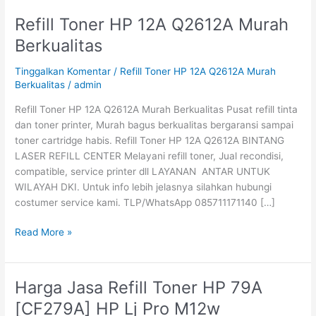
Refill Toner HP 12A Q2612A Murah
Refill
Toner
Berkualitas
HP
12A
Tinggalkan Komentar
/
Refill Toner HP 12A Q2612A Murah
Q2612A
Berkualitas
/
admin
Murah
Refill Toner HP 12A Q2612A Murah Berkualitas Pusat refill tinta
Berkualitas
dan toner printer, Murah bagus berkualitas bergaransi sampai
toner cartridge habis. Refill Toner HP 12A Q2612A BINTANG
LASER REFILL CENTER Melayani refill toner, Jual recondisi,
compatible, service printer dll LAYANAN ANTAR UNTUK
WILAYAH DKI. Untuk info lebih jelasnya silahkan hubungi
costumer service kami. TLP/WhatsApp 085711171140 […]
Read More »
Harga Jasa Refill Toner HP 79A
Harga
Jasa
[CF279A] HP Lj Pro M12w
Refill