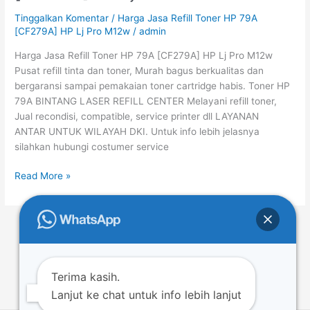
Toner
Tinggalkan Komentar
/
Harga Jasa Refill Toner HP 79A
HP
[CF279A] HP Lj Pro M12w
/
admin
79A
Harga Jasa Refill Toner HP 79A [CF279A] HP Lj Pro M12w
[CF279A]
Pusat refill tinta dan toner, Murah bagus berkualitas dan
HP
bergaransi sampai pemakaian toner cartridge habis. Toner HP
Lj
79A BINTANG LASER REFILL CENTER Melayani refill toner,
Pro
Jual recondisi, compatible, service printer dll LAYANAN
M12w
ANTAR UNTUK WILAYAH DKI. Untuk info lebih jelasnya
silahkan hubungi costumer service
Read More »
←
Previous
1
…
19
20
21
…
52
Next
→
Terima kasih.
Lanjut ke chat untuk info lebih lanjut