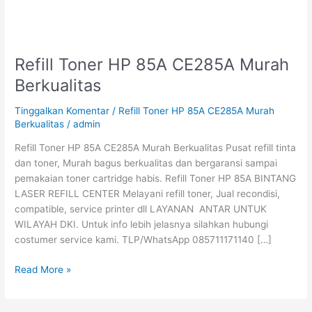
Refill Toner HP 85A CE285A Murah
Refill
Toner
Berkualitas
HP
85A
Tinggalkan Komentar
/
Refill Toner HP 85A CE285A Murah
CE285A
Berkualitas
/
admin
Murah
Refill Toner HP 85A CE285A Murah Berkualitas Pusat refill tinta
Berkualitas
dan toner, Murah bagus berkualitas dan bergaransi sampai
pemakaian toner cartridge habis. Refill Toner HP 85A BINTANG
LASER REFILL CENTER Melayani refill toner, Jual recondisi,
compatible, service printer dll LAYANAN ANTAR UNTUK
WILAYAH DKI. Untuk info lebih jelasnya silahkan hubungi
costumer service kami. TLP/WhatsApp 085711171140 […]
Read More »