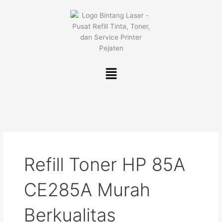
Lewati
ke
konten
Menu
Refill Toner HP 85A
CE285A Murah
Berkualitas