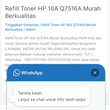
Refill Toner HP 16A Q7516A Murah
Refill
Toner
Berkualitas
HP
16A
Tinggalkan Komentar
/
Refill Toner HP 16A Q7516A Murah
Q7516A
Berkualitas
/
admin
Murah
Refill Toner HP 16A Q7516A Murah Berkualitas Refill tinta dan
Berkualitas
toner, Service printer murah bagus berkualitas bergaransi
LAYANAN ANTAR UNTUK WILAYAH DKI. Untuk info lebih
jelasnya silahkan hubungi costumer service kami. TLP /
WhatsApp : 085711171140-081315202248 Kami buka setiap
hari Harga Refill : 180.000 Compatible : 475.000 Untuk
Melihat Daftar Harga Refill Toner Hp, klik […]
Read More »
Terima kasih.
Lanjut ke chat untuk info lebih lanjut