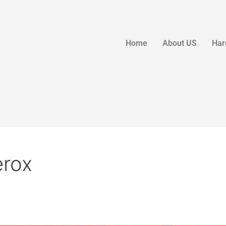
Home
About US
Har
erox