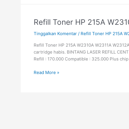
Refill
Refill Toner HP 215A W2
Toner
Tinggalkan Komentar
/
Refill Toner HP 215A
HP
215A
Refill Toner HP 215A W2310A W2311A W2312A W2
W2310A
cartridge habis. BINTANG LASER REFILL CENTER 
W211A
Refill : 170.000 Compatible : 325.000 Plus chip
W212A
W213A
Read More »