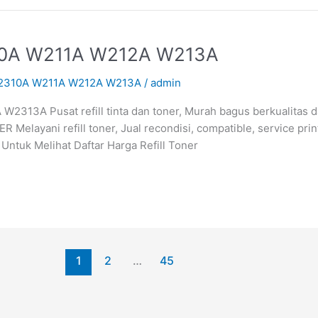
310A W211A W212A W213A
 W2310A W211A W212A W213A
/
admin
313A Pusat refill tinta dan toner, Murah bagus berkualitas 
Melayani refill toner, Jual recondisi, compatible, service pri
 Untuk Melihat Daftar Harga Refill Toner
1
2
…
45