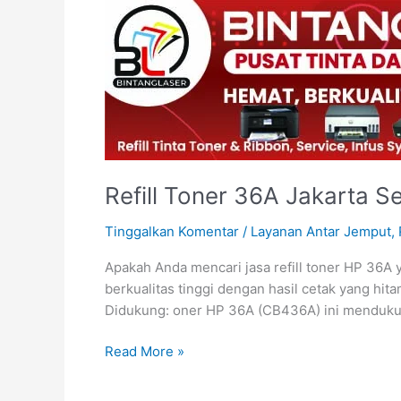
Refill
Toner
36A
Jakarta
Selatan
–
Bergaransi
|
Bintang
Refill Toner 36A Jakarta Se
Laser
Tinggalkan Komentar
/
Layanan Antar Jemput
,
Apakah Anda mencari jasa refill toner HP 36A y
berkualitas tinggi dengan hasil cetak yang hit
Didukung: oner HP 36A (CB436A) ini menduku
Read More »