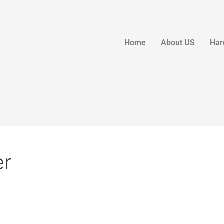
Home
About US
Har
er