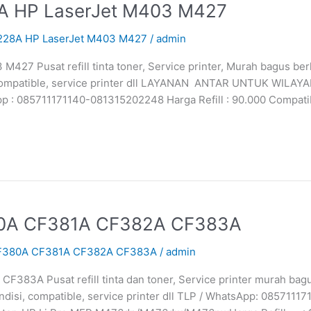
8A HP LaserJet M403 M427
F228A HP LaserJet M403 M427
/
admin
M427 Pusat refill tinta toner, Service printer, Murah bagus b
 compatible, service printer dll LAYANAN ANTAR UNTUK WILAYAH 
p : 085711171140-081315202248 Harga Refill : 90.000 Compati
380A CF381A CF382A CF383A
 CF380A CF381A CF382A CF383A
/
admin
383A Pusat refill tinta dan toner, Service printer murah ba
ondisi, compatible, service printer dll TLP / WhatsApp: 08571