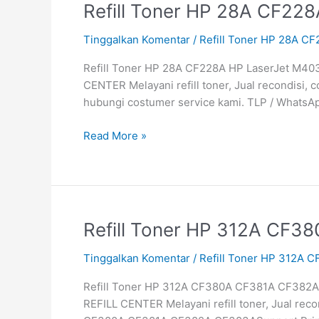
Refill
Refill Toner HP 28A CF22
Toner
Tinggalkan Komentar
/
Refill Toner HP 28A C
HP
28A
Refill Toner HP 28A CF228A HP LaserJet M403 
CF228A
CENTER Melayani refill toner, Jual recondisi,
HP
hubungi costumer service kami. TLP / WhatsAp
LaserJet
M403
Read More »
M427
Refill
Refill Toner HP 312A CF
Toner
Tinggalkan Komentar
/
Refill Toner HP 312A
HP
312A
Refill Toner HP 312A CF380A CF381A CF382A CF
CF380A
REFILL CENTER Melayani refill toner, Jual rec
CF381A