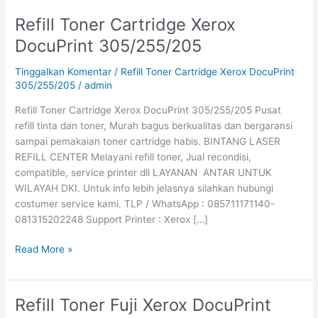
Refill Toner Cartridge Xerox
Refill
Toner
DocuPrint 305/255/205
Cartridge
Xerox
Tinggalkan Komentar
/
Refill Toner Cartridge Xerox DocuPrint
DocuPrint
305/255/205
/
admin
305/255/205
Refill Toner Cartridge Xerox DocuPrint 305/255/205 Pusat
refill tinta dan toner, Murah bagus berkualitas dan bergaransi
sampai pemakaian toner cartridge habis. BINTANG LASER
REFILL CENTER Melayani refill toner, Jual recondisi,
compatible, service printer dll LAYANAN ANTAR UNTUK
WILAYAH DKI. Untuk info lebih jelasnya silahkan hubungi
costumer service kami. TLP / WhatsApp : 085711171140-
081315202248 Support Printer : Xerox […]
Read More »
Refill Toner Fuji Xerox DocuPrint
Refill
Toner