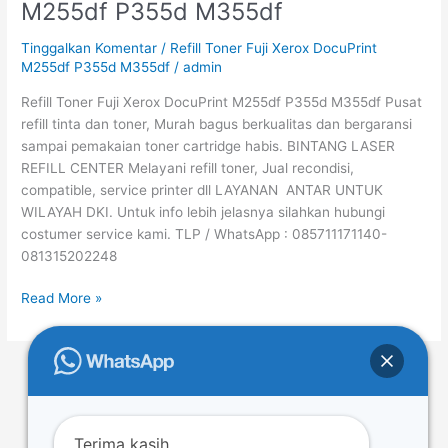
M255df P355d M355df
Fuji
Xerox
Tinggalkan Komentar
/
Refill Toner Fuji Xerox DocuPrint
DocuPrint
M255df P355d M355df
/
admin
M255df
Refill Toner Fuji Xerox DocuPrint M255df P355d M355df Pusat
P355d
refill tinta dan toner, Murah bagus berkualitas dan bergaransi
M355df
sampai pemakaian toner cartridge habis. BINTANG LASER
REFILL CENTER Melayani refill toner, Jual recondisi,
compatible, service printer dll LAYANAN ANTAR UNTUK
WILAYAH DKI. Untuk info lebih jelasnya silahkan hubungi
costumer service kami. TLP / WhatsApp : 085711171140-
081315202248
Read More »
←
Previous
1
…
39
40
41
…
43
Next
→
Terima kasih.