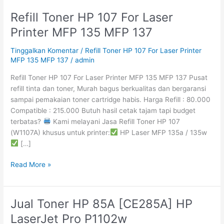
Refill Toner HP 107 For Laser
Refill
Toner
Printer MFP 135 MFP 137
HP
107
Tinggalkan Komentar
/
Refill Toner HP 107 For Laser Printer
For
MFP 135 MFP 137
/
admin
Laser
Refill Toner HP 107 For Laser Printer MFP 135 MFP 137 Pusat
Printer
refill tinta dan toner, Murah bagus berkualitas dan bergaransi
MFP
sampai pemakaian toner cartridge habis. Harga Refill : 80.000
135
Compatible : 215.000 Butuh hasil cetak tajam tapi budget
MFP
terbatas?
Kami melayani Jasa Refill Toner HP 107
137
(W1107A) khusus untuk printer:
HP Laser MFP 135a / 135w
[…]
Read More »
Jual Toner HP 85A [CE285A] HP
Jual
Toner
LaserJet Pro P1102w
HP