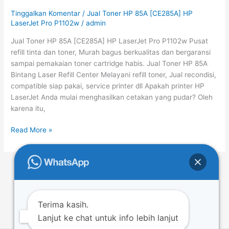
85A
Tinggalkan Komentar
/
Jual Toner HP 85A [CE285A] HP
[CE285A]
LaserJet Pro P1102w
/
admin
HP
Jual Toner HP 85A [CE285A] HP LaserJet Pro P1102w Pusat
LaserJet
refill tinta dan toner, Murah bagus berkualitas dan bergaransi
Pro
sampai pemakaian toner cartridge habis. Jual Toner HP 85A
P1102w
Bintang Laser Refill Center Melayani refill toner, Jual recondisi,
compatible siap pakai, service printer dll Apakah printer HP
LaserJet Anda mulai menghasilkan cetakan yang pudar? Oleh
karena itu,
Read More »
←
Previous
1
…
3
4
5
…
49
Next
→
Terima kasih.
Lanjut ke chat untuk info lebih lanjut