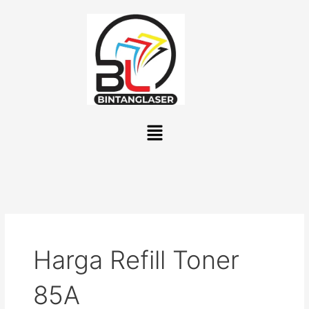
Lewati
ke
konten
Menu
Harga Refill Toner
85A