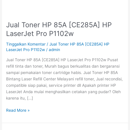
Jual Toner HP 85A [CE285A] HP
Jual
Toner
LaserJet Pro P1102w
HP
85A
Tinggalkan Komentar
/
Jual Toner HP 85A [CE285A] HP
[CE285A]
LaserJet Pro P1102w
/
admin
HP
Jual Toner HP 85A [CE285A] HP LaserJet Pro P1102w Pusat
LaserJet
refill tinta dan toner, Murah bagus berkualitas dan bergaransi
Pro
sampai pemakaian toner cartridge habis. Jual Toner HP 85A
P1102w
Bintang Laser Refill Center Melayani refill toner, Jual recondisi,
compatible siap pakai, service printer dll Apakah printer HP
LaserJet Anda mulai menghasilkan cetakan yang pudar? Oleh
karena itu, […]
Read More »