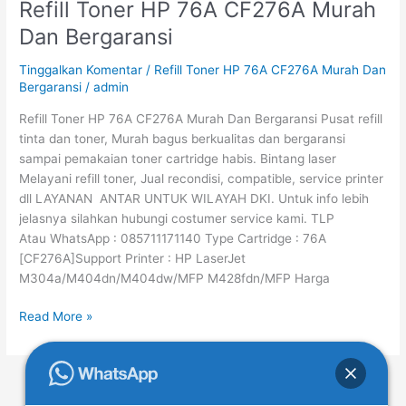
Refill Toner HP 76A CF276A Murah
Refill
Toner
Dan Bergaransi
HP
76A
Tinggalkan Komentar
/
Refill Toner HP 76A CF276A Murah Dan
CF276A
Bergaransi
/
admin
Murah
Refill Toner HP 76A CF276A Murah Dan Bergaransi Pusat refill
Dan
tinta dan toner, Murah bagus berkualitas dan bergaransi
Bergaransi
sampai pemakaian toner cartridge habis. Bintang laser
Melayani refill toner, Jual recondisi, compatible, service printer
dll LAYANAN ANTAR UNTUK WILAYAH DKI. Untuk info lebih
jelasnya silahkan hubungi costumer service kami. TLP
Atau WhatsApp : 085711171140 Type Cartridge : 76A
[CF276A]Support Printer : HP LaserJet
M304a/M404dn/M404dw/MFP M428fdn/MFP Harga
Read More »
←
Previous
1
…
3
4
5
…
48