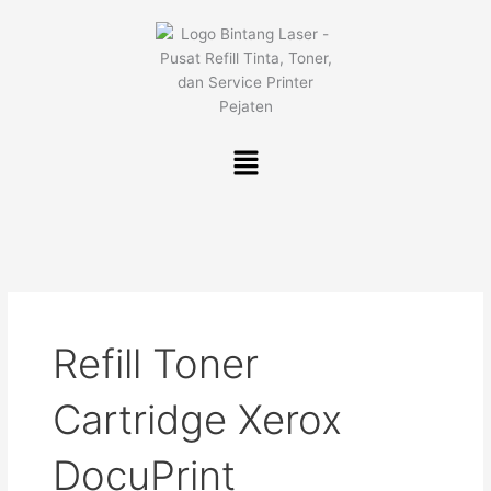
Lewati
ke
konten
Menu
Refill Toner
Cartridge Xerox
DocuPrint