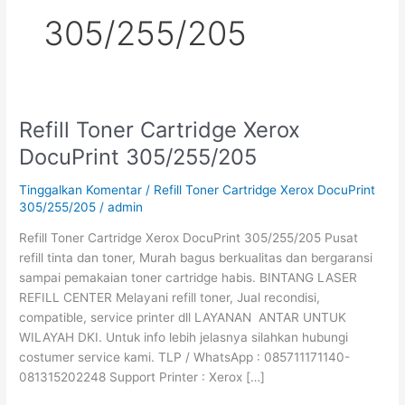
305/255/205
Refill Toner Cartridge Xerox
Refill
Toner
DocuPrint 305/255/205
Cartridge
Xerox
Tinggalkan Komentar
/
Refill Toner Cartridge Xerox DocuPrint
DocuPrint
305/255/205
/
admin
305/255/205
Refill Toner Cartridge Xerox DocuPrint 305/255/205 Pusat
refill tinta dan toner, Murah bagus berkualitas dan bergaransi
sampai pemakaian toner cartridge habis. BINTANG LASER
REFILL CENTER Melayani refill toner, Jual recondisi,
compatible, service printer dll LAYANAN ANTAR UNTUK
WILAYAH DKI. Untuk info lebih jelasnya silahkan hubungi
costumer service kami. TLP / WhatsApp : 085711171140-
081315202248 Support Printer : Xerox […]