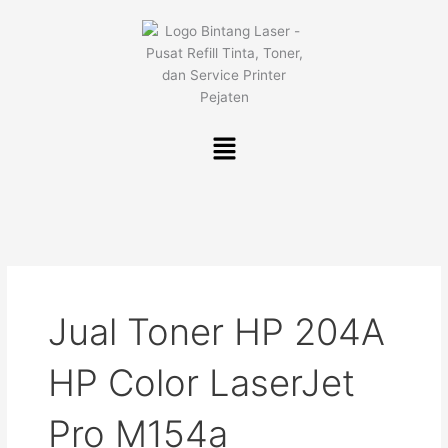
Lewati
ke
konten
Menu
Jual Toner HP 204A
HP Color LaserJet
Pro M154a