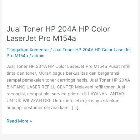
Jual Toner HP 204A HP Color
Jual
Toner
LaserJet Pro M154a
HP
204A
Tinggalkan Komentar
/
Jual Toner HP 204A HP Color LaserJet
HP
Pro M154a
/
admin
Color
Jual Toner HP 204A HP Color LaserJet Pro M154a Pusat refill
LaserJet
tinta dan toner, Murah bagus berkualitas dan bergaransi
Pro
sampai pemakaian toner cartridge habis. Jual Toner HP 204A
M154a
BINTANG LASER REFILL CENTER Melayani refill toner, Jual
recondisi, compatible, service printer dll LAYANAN ANTAR
UNTUK WILAYAH DKI. Untuk info lebih jelasnya silahkan
hubungi costumer service kami. […]
Read More »