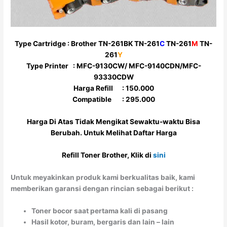
Type
Cartridge
:
Brother TN-261BK TN-261
C
TN-261
M
TN-
261
Y
Type
Printer
:
MFC-9130CW/ MFC-9140CDN/MFC-
93330CDW
Harga Refill : 150.000
Compatible
: 295.000
Harga Di Atas Tidak Mengikat Sewaktu-waktu Bisa
Berubah. Untuk Melihat Daftar Harga
Refill Toner Brother, Klik di
sini
Untuk meyakinkan produk kami berkualitas baik, kami
memberikan garansi dengan rincian sebagai berikut :
Toner bocor saat pertama kali di pasang
Hasil kotor, buram, bergaris dan lain – lain