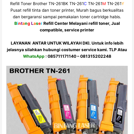
Refill Toner Brother TN-261BK TN-261
C
TN-261
M
TN-261
Y
Pusat refill tinta dan toner printer, Murah bagus berkualitas
dan bergaransi sampai pemakaian toner cartridge habis.
B
i
n
t
a
n
g
L
a
s
e
r
Refill Center Melayani refill toner, Jual
compatible, service printer
LAYANAN ANTAR UNTUK WILAYAH DKI. Untuk info lebih
jelasnya silahkan hubungi costumer service kami. TLP Atau
WhatsApp
: 085711171140 – 081315202248