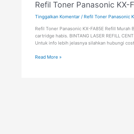
Refil
Refil Toner Panasonic KX-F
Toner
Tinggalkan Komentar
/
Refil Toner Panasonic 
Panasonic
KX-
Refil Toner Panasonic KX-FA85E Refill Murah Be
FA85E
cartridge habis. BINTANG LASER REFILL CENTER
Refill
Untuk info lebih jelasnya silahkan hubungi c
Murah
Berkualitas
Read More »