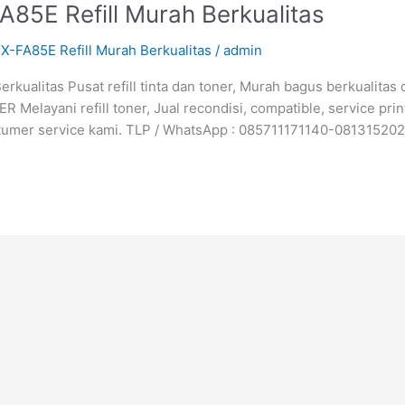
A85E Refill Murah Berkualitas
KX-FA85E Refill Murah Berkualitas
/
admin
rkualitas Pusat refill tinta dan toner, Murah bagus berkualita
 Melayani refill toner, Jual recondisi, compatible, service
ostumer service kami. TLP / WhatsApp : 085711171140-0813152