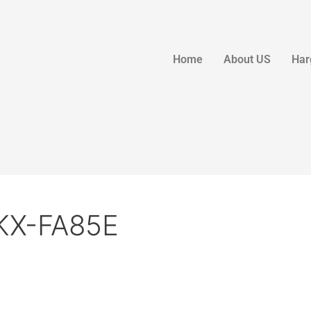
Home
About US
Har
 KX-FA85E