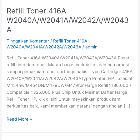
Refill Toner 416A
Refill
Toner
W2040A/W2041A/W2042A/W2043
416A
A
W2040A/W2041A/W2042A/W2043A
Tinggalkan Komentar
/
Refill Toner 416A
W2040A/W2041A/W2042A/W2043A
/
admin
Refill Toner 416A W2040A/W2041A/W2042A/W2043A Pusat
refill tinta dan toner, Murah bagus berkualitas dan bergaransi
sampai pemakaian toner cartridge habis. Type Cartridge: 416A
W2040A/W2041A/W2042A/W2043AType Printer: HP LaserJet
M454nw/M454DN/M479DW/M479fdnHarga Refill : 180.000 /
Compatible : 325.000 Plus Chip Untuk Melihat Daftar Harga
Refill Toner HP, klik di sini Untuk meyakinkan produk kami
berkualitas baik, kami memberikan garansi dengan rincian […]
Read More »