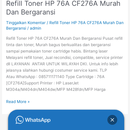
Refill Toner HP 76A CF276A Murah
Refill
Toner
Dan Bergaransi
HP
76A
Tinggalkan Komentar
/
Refill Toner HP 76A CF276A Murah Dan
CF276A
Bergaransi
/
admin
Murah
Refill Toner HP 76A CF276A Murah Dan Bergaransi Pusat refill
Dan
tinta dan toner, Murah bagus berkualitas dan bergaransi
Bergaransi
sampai pemakaian toner cartridge habis. Bintang laser
Melayani refill toner, Jual recondisi, compatible, service printer
dll LAYANAN ANTAR UNTUK WILAYAH DKI. Untuk info lebih
jelasnya silahkan hubungi costumer service kami. TLP
Atau WhatsApp : 085711171140 Type Cartridge : 76A
[CF276A]Support Printer : HP LaserJet
M304a/M404dn/M404dw/MFP M428fdn/MFP Harga
Read More »
←
Previous
1
…
6
7
8
…
54