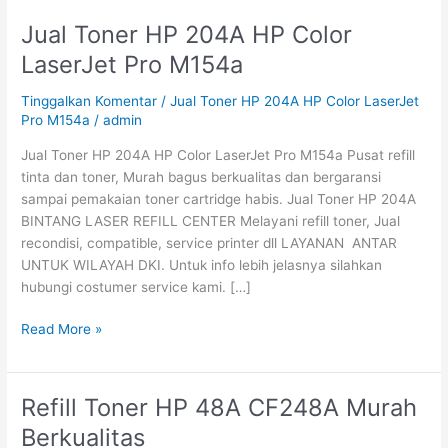
Jual Toner HP 204A HP Color
Jual
Toner
LaserJet Pro M154a
HP
204A
Tinggalkan Komentar
/
Jual Toner HP 204A HP Color LaserJet
HP
Pro M154a
/
admin
Color
Jual Toner HP 204A HP Color LaserJet Pro M154a Pusat refill
LaserJet
tinta dan toner, Murah bagus berkualitas dan bergaransi
Pro
sampai pemakaian toner cartridge habis. Jual Toner HP 204A
M154a
BINTANG LASER REFILL CENTER Melayani refill toner, Jual
recondisi, compatible, service printer dll LAYANAN ANTAR
UNTUK WILAYAH DKI. Untuk info lebih jelasnya silahkan
hubungi costumer service kami. […]
Read More »
Refill Toner HP 48A CF248A Murah
Refill
Toner
Berkualitas
HP