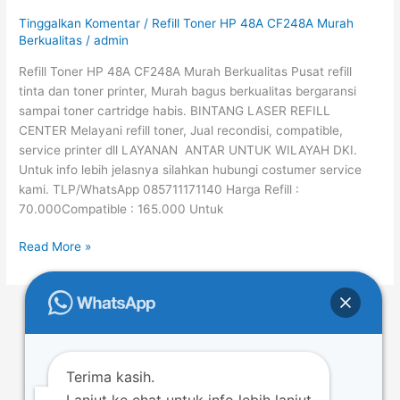
48A
Tinggalkan Komentar
/
Refill Toner HP 48A CF248A Murah
CF248A
Berkualitas
/
admin
Murah
Refill Toner HP 48A CF248A Murah Berkualitas Pusat refill
Berkualitas
tinta dan toner printer, Murah bagus berkualitas bergaransi
sampai toner cartridge habis. BINTANG LASER REFILL
CENTER Melayani refill toner, Jual recondisi, compatible,
service printer dll LAYANAN ANTAR UNTUK WILAYAH DKI.
Untuk info lebih jelasnya silahkan hubungi costumer service
kami. TLP/WhatsApp 085711171140 Harga Refill :
70.000Compatible : 165.000 Untuk
Read More »
←
Previous
1
…
19
20
21
…
54
Next
→
Terima kasih.