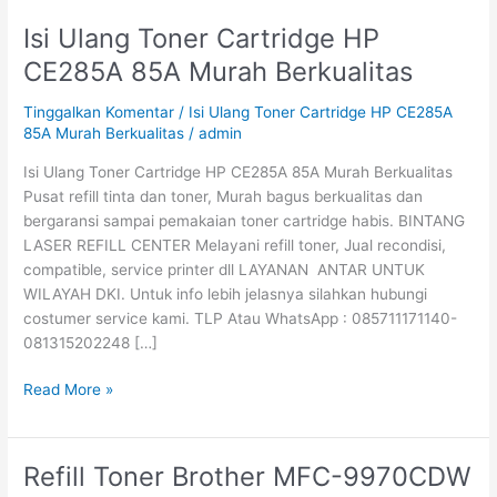
Isi Ulang Toner Cartridge HP
Isi
Ulang
CE285A 85A Murah Berkualitas
Toner
Cartridge
Tinggalkan Komentar
/
Isi Ulang Toner Cartridge HP CE285A
HP
85A Murah Berkualitas
/
admin
CE285A
Isi Ulang Toner Cartridge HP CE285A 85A Murah Berkualitas
85A
Pusat refill tinta dan toner, Murah bagus berkualitas dan
Murah
bergaransi sampai pemakaian toner cartridge habis. BINTANG
Berkualitas
LASER REFILL CENTER Melayani refill toner, Jual recondisi,
compatible, service printer dll LAYANAN ANTAR UNTUK
WILAYAH DKI. Untuk info lebih jelasnya silahkan hubungi
costumer service kami. TLP Atau WhatsApp : 085711171140-
081315202248 […]
Read More »
Refill Toner Brother MFC-9970CDW
Refill
Toner