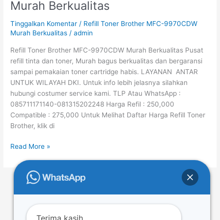
Murah Berkualitas
Brother
MFC-
Tinggalkan Komentar
/
Refill Toner Brother MFC-9970CDW
9970CDW
Murah Berkualitas
/
admin
Murah
Refill Toner Brother MFC-9970CDW Murah Berkualitas Pusat
Berkualitas
refill tinta dan toner, Murah bagus berkualitas dan bergaransi
sampai pemakaian toner cartridge habis. LAYANAN ANTAR
UNTUK WILAYAH DKI. Untuk info lebih jelasnya silahkan
hubungi costumer service kami. TLP Atau WhatsApp :
085711171140-081315202248 Harga Refil : 250,000
Compatible : 275,000 Untuk Melihat Daftar Harga Refill Toner
Brother, klik di
Read More »
←
Previous
1
…
15
16
17
…
54
Next
→
Terima kasih.