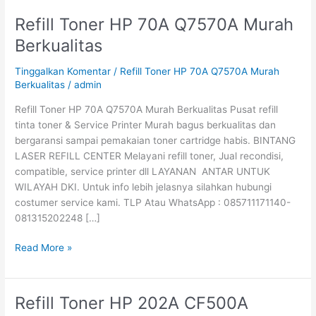
Refill Toner HP 70A Q7570A Murah
Refill
Toner
Berkualitas
HP
70A
Tinggalkan Komentar
/
Refill Toner HP 70A Q7570A Murah
Q7570A
Berkualitas
/
admin
Murah
Refill Toner HP 70A Q7570A Murah Berkualitas Pusat refill
Berkualitas
tinta toner & Service Printer Murah bagus berkualitas dan
bergaransi sampai pemakaian toner cartridge habis. BINTANG
LASER REFILL CENTER Melayani refill toner, Jual recondisi,
compatible, service printer dll LAYANAN ANTAR UNTUK
WILAYAH DKI. Untuk info lebih jelasnya silahkan hubungi
costumer service kami. TLP Atau WhatsApp : 085711171140-
081315202248 […]
Read More »
Refill Toner HP 202A CF500A
Refill
Toner