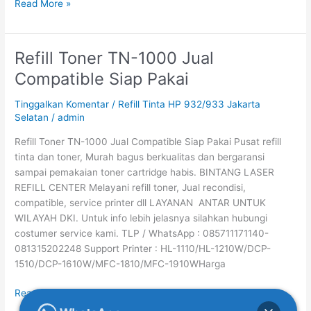
Read More »
Refill Toner TN-1000 Jual
Refill
Toner
Compatible Siap Pakai
TN-
1000
Tinggalkan Komentar
/
Refill Tinta HP 932/933 Jakarta
Jual
Selatan
/
admin
Compatible
Refill Toner TN-1000 Jual Compatible Siap Pakai Pusat refill
Siap
tinta dan toner, Murah bagus berkualitas dan bergaransi
Pakai
sampai pemakaian toner cartridge habis. BINTANG LASER
REFILL CENTER Melayani refill toner, Jual recondisi,
compatible, service printer dll LAYANAN ANTAR UNTUK
WILAYAH DKI. Untuk info lebih jelasnya silahkan hubungi
costumer service kami. TLP / WhatsApp : 085711171140-
081315202248 Support Printer : HL-1110/HL-1210W/DCP-
1510/DCP-1610W/MFC-1810/MFC-1910WHarga
Read More »