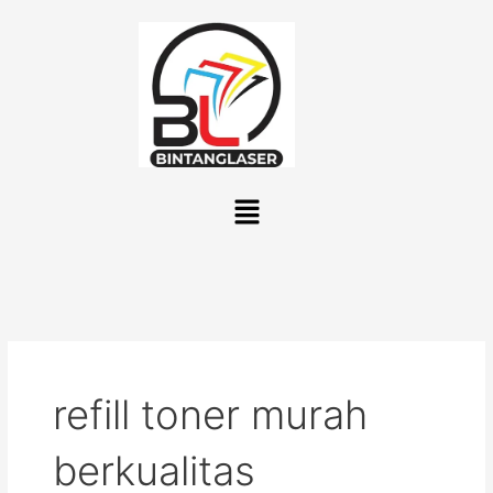
Lewati
ke
konten
Menu
refill toner murah
berkualitas