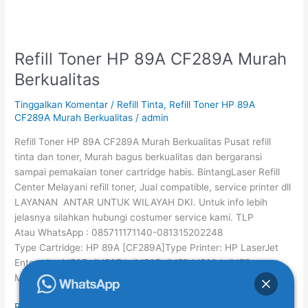
Refill Toner HP 89A CF289A Murah
Refill
Toner
Berkualitas
HP
89A
Tinggalkan Komentar
/
Refill Tinta
,
Refill Toner HP 89A
CF289A
CF289A Murah Berkualitas
/
admin
Murah
Refill Toner HP 89A CF289A Murah Berkualitas Pusat refill
Berkualitas
tinta dan toner, Murah bagus berkualitas dan bergaransi
sampai pemakaian toner cartridge habis. BintangLaser Refill
Center Melayani refill toner, Jual compatible, service printer dll
LAYANAN ANTAR UNTUK WILAYAH DKI. Untuk info lebih
jelasnya silahkan hubungi costumer service kami. TLP
Atau WhatsApp : 085711171140-081315202248
Type Cartridge: HP 89A [CF289A]Type Printer: HP LaserJet
Enterprise M507n/M507dn/M507x/MFP M528dn/MFP
M528f/MFP […]
Read More »