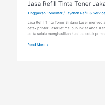
Jasa
Jasa Refill Tinta Toner Jak
Refill
Tinggalkan Komentar
/
Layanan Refill & Servic
Tinta
Toner
Jasa Refill Tinta Toner Bintang Laser menyedi
Jakarta
cetak printer LaserJet maupun Inkjet Anda. Ka
Selatan
serta selalu menghasilkan kualitas cetak prima
Terbaik
&
Read More »
Bergaransi