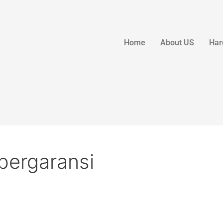
Home
About US
Har
 bergaransi