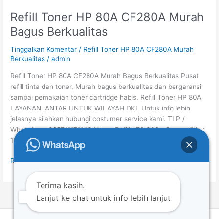
Refill Toner HP 80A CF280A Murah
Refill
Toner
Bagus Berkualitas
HP
80A
Tinggalkan Komentar
/
Refill Toner HP 80A CF280A Murah
CF280A
Berkualitas
/
admin
Murah
Refill Toner HP 80A CF280A Murah Bagus Berkualitas Pusat
Bagus
refill tinta dan toner, Murah bagus berkualitas dan bergaransi
Berkualitas
sampai pemakaian toner cartridge habis. Refill Toner HP 80A
LAYANAN ANTAR UNTUK WILAYAH DKI. Untuk info lebih
jelasnya silahkan hubungi costumer service kami. TLP /
WhatsApp : 085711171140 Harga Refill : 70.000 Compatible :
195.000 Untuk […]
Read More »
Terima kasih.
Lanjut ke chat untuk info lebih lanjut