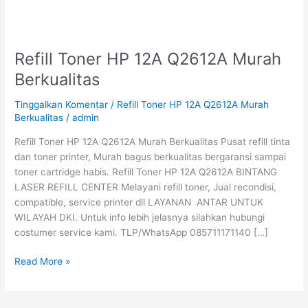
Refill Toner HP 12A Q2612A Murah
Refill
Toner
Berkualitas
HP
12A
Tinggalkan Komentar
/
Refill Toner HP 12A Q2612A Murah
Q2612A
Berkualitas
/
admin
Murah
Refill Toner HP 12A Q2612A Murah Berkualitas Pusat refill tinta
Berkualitas
dan toner printer, Murah bagus berkualitas bergaransi sampai
toner cartridge habis. Refill Toner HP 12A Q2612A BINTANG
LASER REFILL CENTER Melayani refill toner, Jual recondisi,
compatible, service printer dll LAYANAN ANTAR UNTUK
WILAYAH DKI. Untuk info lebih jelasnya silahkan hubungi
costumer service kami. TLP/WhatsApp 085711171140 […]
Read More »