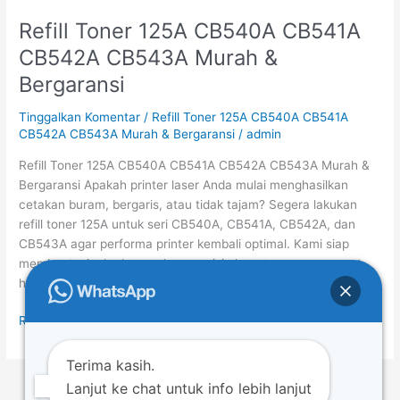
Refill Toner 125A CB540A CB541A
Refill
Toner
CB542A CB543A Murah &
125A
Bergaransi
CB540A
CB541A
Tinggalkan Komentar
/
Refill Toner 125A CB540A CB541A
CB542A
CB542A CB543A Murah & Bergaransi
/
admin
CB543A
Murah
Refill Toner 125A CB540A CB541A CB542A CB543A Murah &
&
Bergaransi Apakah printer laser Anda mulai menghasilkan
Bergaransi
cetakan buram, bergaris, atau tidak tajam? Segera lakukan
refill toner 125A untuk seri CB540A, CB541A, CB542A, dan
CB543A agar performa printer kembali optimal. Kami siap
membantu Anda dengan layanan isi ulang toner yang cepat,
hemat, dan berkualitas tinggi. Kami […]
Read More »
Terima kasih.
Lanjut ke chat untuk info lebih lanjut