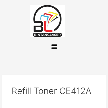
Lewati
ke
konten
Menu
Refill Toner CE412A