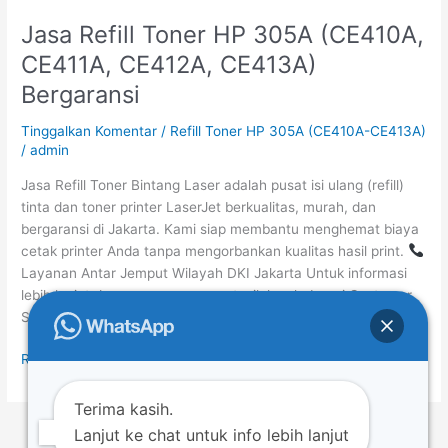
Jasa Refill Toner HP 305A (CE410A,
Jasa
Refill
CE411A, CE412A, CE413A)
Toner
Bergaransi
HP
305A
Tinggalkan Komentar
/
Refill Toner HP 305A (CE410A-CE413A)
(CE410A,
/
admin
CE411A,
CE412A,
Jasa Refill Toner Bintang Laser adalah pusat isi ulang (refill)
CE413A)
tinta dan toner printer LaserJet berkualitas, murah, dan
Bergaransi
bergaransi di Jakarta. Kami siap membantu menghemat biaya
cetak printer Anda tanpa mengorbankan kualitas hasil print.
Layanan Antar Jemput Wilayah DKI Jakarta Untuk informasi
lebih lanjut dan pemesanan cepat, silakan hubungi Customer
Service kami: WhatsApp / […]
Read More »
Terima kasih.
Lanjut ke chat untuk info lebih lanjut