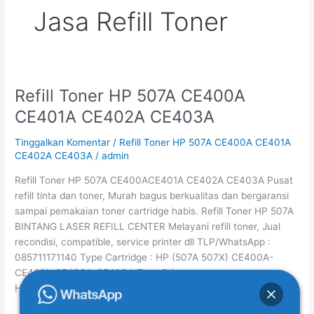
Jasa Refill Toner
Refill Toner HP 507A CE400A
Refill
Toner
CE401A CE402A CE403A
HP
507A
Tinggalkan Komentar
/
Refill Toner HP 507A CE400A CE401A
CE400A
CE402A CE403A
/
admin
CE401A
Refill Toner HP 507A CE400ACE401A CE402A CE403A Pusat
CE402A
refill tinta dan toner, Murah bagus berkualitas dan bergaransi
CE403A
sampai pemakaian toner cartridge habis. Refill Toner HP 507A
BINTANG LASER REFILL CENTER Melayani refill toner, Jual
recondisi, compatible, service printer dll TLP/WhatsApp :
085711171140 Type Cartridge : HP (507A 507X) CE400A-
CE401A-CE402A-CE403A Type Printer :
HP LaserJet Pro 500 M551/M575 Harga Refill : […]