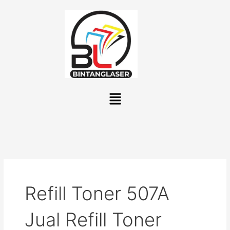
Lewati
ke
konten
Menu
Refill Toner 507A
Jual Refill Toner