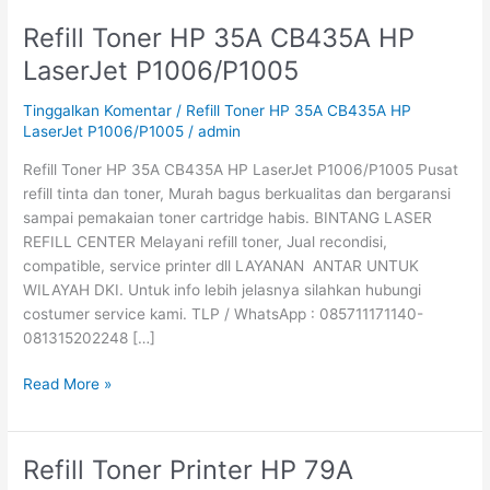
Refill Toner HP 35A CB435A HP
Refill
Toner
LaserJet P1006/P1005
HP
35A
Tinggalkan Komentar
/
Refill Toner HP 35A CB435A HP
CB435A
LaserJet P1006/P1005
/
admin
HP
Refill Toner HP 35A CB435A HP LaserJet P1006/P1005 Pusat
LaserJet
refill tinta dan toner, Murah bagus berkualitas dan bergaransi
P1006/P1005
sampai pemakaian toner cartridge habis. BINTANG LASER
REFILL CENTER Melayani refill toner, Jual recondisi,
compatible, service printer dll LAYANAN ANTAR UNTUK
WILAYAH DKI. Untuk info lebih jelasnya silahkan hubungi
costumer service kami. TLP / WhatsApp : 085711171140-
081315202248 […]
Read More »
Refill Toner Printer HP 79A
Refill
Toner