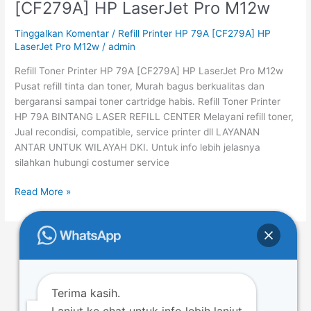
[CF279A] HP LaserJet Pro M12w
Printer
HP
Tinggalkan Komentar
/
Refill Printer HP 79A [CF279A] HP
79A
LaserJet Pro M12w
/
admin
[CF279A]
Refill Toner Printer HP 79A [CF279A] HP LaserJet Pro M12w
HP
Pusat refill tinta dan toner, Murah bagus berkualitas dan
LaserJet
bergaransi sampai toner cartridge habis. Refill Toner Printer
Pro
HP 79A BINTANG LASER REFILL CENTER Melayani refill toner,
M12w
Jual recondisi, compatible, service printer dll LAYANAN
ANTAR UNTUK WILAYAH DKI. Untuk info lebih jelasnya
silahkan hubungi costumer service
Read More »
←
Previous
1
…
23
24
25
…
44
Next
→
Terima kasih.