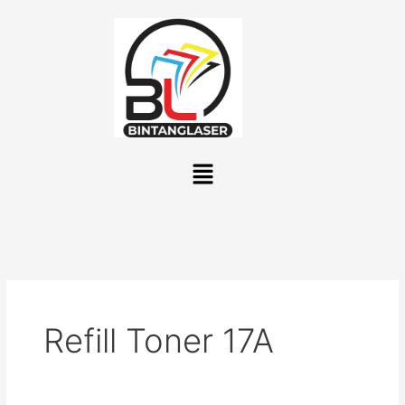
Lewati
ke
konten
Menu
Refill Toner 17A