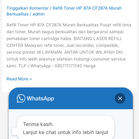
87A
Tinggalkan Komentar
/
Refill Toner HP 87A CF287A Murah
CF287A
Berkualitas
/
admin
Murah
Refill Toner HP 87A CF287A Murah Berkualitas Pusat refill tinta
Berkualitas
dan toner, Murah bagus berkualitas dan bergaransi sampai
pemakaian toner cartridge habis. BINTANG LASER REFILL
CENTER Melayani refill toner, Jual recondisi, compatible,
service printer dll LAYANAN ANTAR UNTUK WILAYAH DKI.
Untuk info lebih jelasnya silahkan hubungi costumer service
kami. TLP / WhatsApp : 085711171140 Harga
Read More »
←
Previous
1
…
19
20
21
…
44
Next
→
Terima kasih.
Lanjut ke chat untuk info lebih lanjut