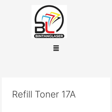
Lewati
ke
konten
Menu
Refill Toner 17A