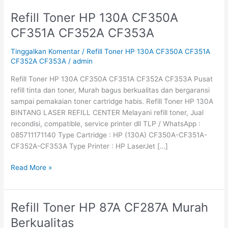
Refill Toner HP 130A CF350A
Refill
Toner
CF351A CF352A CF353A
HP
130A
Tinggalkan Komentar
/
Refill Toner HP 130A CF350A CF351A
CF350A
CF352A CF353A
/
admin
CF351A
Refill Toner HP 130A CF350A CF351A CF352A CF353A Pusat
CF352A
refill tinta dan toner, Murah bagus berkualitas dan bergaransi
CF353A
sampai pemakaian toner cartridge habis. Refill Toner HP 130A
BINTANG LASER REFILL CENTER Melayani refill toner, Jual
recondisi, compatible, service printer dll TLP / WhatsApp :
085711171140 Type Cartridge : HP (130A) CF350A-CF351A-
CF352A-CF353A Type Printer : HP LaserJet […]
Read More »
Refill Toner HP 87A CF287A Murah
Refill
Toner
Berkualitas
HP