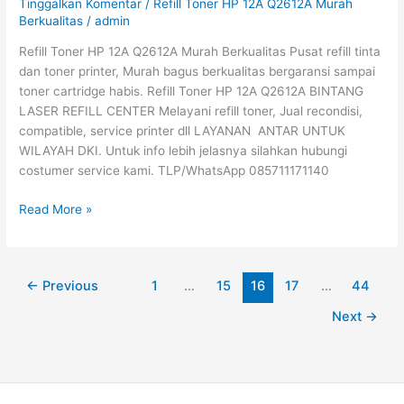
Tinggalkan Komentar
/
Refill Toner HP 12A Q2612A Murah
Q2612A
Berkualitas
/
admin
Murah
Refill Toner HP 12A Q2612A Murah Berkualitas Pusat refill tinta
Berkualitas
dan toner printer, Murah bagus berkualitas bergaransi sampai
toner cartridge habis. Refill Toner HP 12A Q2612A BINTANG
LASER REFILL CENTER Melayani refill toner, Jual recondisi,
compatible, service printer dll LAYANAN ANTAR UNTUK
WILAYAH DKI. Untuk info lebih jelasnya silahkan hubungi
costumer service kami. TLP/WhatsApp 085711171140
Read More »
←
Previous
1
…
15
16
17
…
44
Next
→