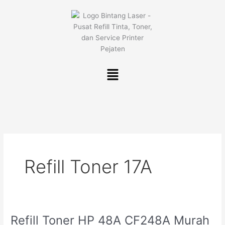
Lewati
ke
konten
Menu
Refill Toner 17A
Refill Toner HP 48A CF248A Murah
Refill