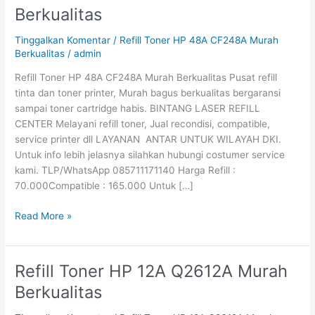
Toner
Berkualitas
HP
48A
Tinggalkan Komentar
/
Refill Toner HP 48A CF248A Murah
CF248A
Berkualitas
/
admin
Murah
Refill Toner HP 48A CF248A Murah Berkualitas Pusat refill
Berkualitas
tinta dan toner printer, Murah bagus berkualitas bergaransi
sampai toner cartridge habis. BINTANG LASER REFILL
CENTER Melayani refill toner, Jual recondisi, compatible,
service printer dll LAYANAN ANTAR UNTUK WILAYAH DKI.
Untuk info lebih jelasnya silahkan hubungi costumer service
kami. TLP/WhatsApp 085711171140 Harga Refill :
70.000Compatible : 165.000 Untuk […]
Read More »
Refill Toner HP 12A Q2612A Murah
Refill
Toner
Berkualitas
HP
12A