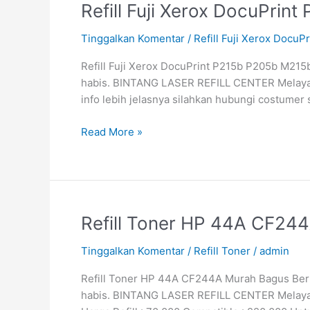
Refill
Refill Fuji Xerox DocuPri
Fuji
Tinggalkan Komentar
/
Refill Fuji Xerox Docu
Xerox
DocuPrint
Refill Fuji Xerox DocuPrint P215b P205b M215b
P215b
habis. BINTANG LASER REFILL CENTER Melayani
P205b
info lebih jelasnya silahkan hubungi costume
M215b
215fw
Read More »
Refill
Refill Toner HP 44A CF244
Toner
Tinggalkan Komentar
/
Refill Toner
/
admin
HP
44A
Refill Toner HP 44A CF244A Murah Bagus Berkua
CF244A
habis. BINTANG LASER REFILL CENTER Melayani 
Murah