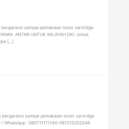
an bergaransi sampai pemakaian toner cartridge
ll LAYANAN ANTAR UNTUK WILAYAH DKI. Untuk
ype […]
an bergaransi sampai pemakaian toner cartridge
 TLP / WhatsApp : 085711171140-081315202248