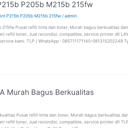
nt P215b P205b M215b 215fw
Print P215b P205b M215b 215fw
/
admin
 215fw Pusat refill tinta dan toner, Murah bagus berkualitas d
 refill toner, Jual recondisi, compatible, service printer d
r service kami. TLP / WhatsApp : 085711171140-081315202248 T
A Murah Bagus Berkualitas
litas Pusat refill tinta dan toner, Murah bagus berkualitas d
refill toner, Jual recondisi, compatible, service printer dll