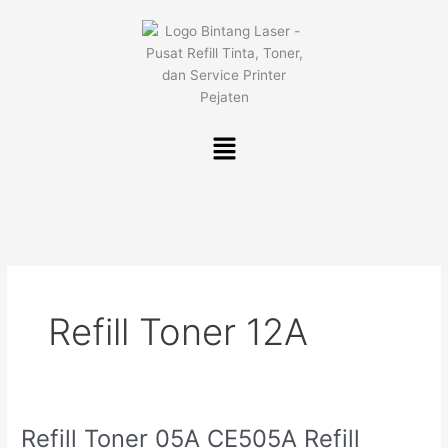
Lewati
ke
konten
Menu
Refill Toner 12A
Refill Toner 05A CE505A Refill
Refill