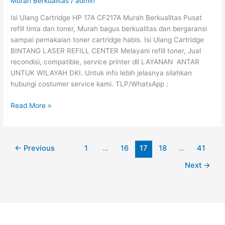
Murah Berkualitas
/
admin
CF217A
Isi Ulang Cartridge HP 17A CF217A Murah Berkualitas Pusat
Murah
refill tinta dan toner, Murah bagus berkualitas dan bergaransi
Berkualitas
sampai pemakaian toner cartridge habis. Isi Ulang Cartridge
BINTANG LASER REFILL CENTER Melayani refill toner, Jual
recondisi, compatible, service printer dll LAYANAN ANTAR
UNTUK WILAYAH DKI. Untuk info lebih jelasnya silahkan
hubungi costumer service kami. TLP/WhatsApp :
Read More »
←
Previous
1
…
16
17
18
…
41
Next
→