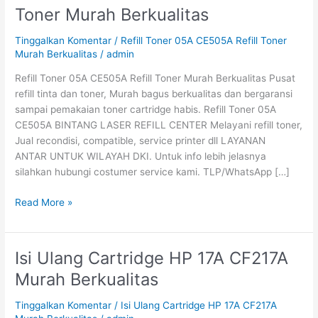
Toner
Toner Murah Berkualitas
05A
CE505A
Tinggalkan Komentar
/
Refill Toner 05A CE505A Refill Toner
Refill
Murah Berkualitas
/
admin
Toner
Refill Toner 05A CE505A Refill Toner Murah Berkualitas Pusat
Murah
refill tinta dan toner, Murah bagus berkualitas dan bergaransi
Berkualitas
sampai pemakaian toner cartridge habis. Refill Toner 05A
CE505A BINTANG LASER REFILL CENTER Melayani refill toner,
Jual recondisi, compatible, service printer dll LAYANAN
ANTAR UNTUK WILAYAH DKI. Untuk info lebih jelasnya
silahkan hubungi costumer service kami. TLP/WhatsApp […]
Read More »
Isi Ulang Cartridge HP 17A CF217A
Isi
Ulang
Murah Berkualitas
Cartridge
HP
Tinggalkan Komentar
/
Isi Ulang Cartridge HP 17A CF217A
17A