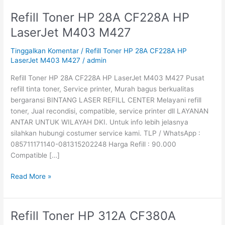
Refill Toner HP 28A CF228A HP
Refill
Toner
LaserJet M403 M427
HP
28A
Tinggalkan Komentar
/
Refill Toner HP 28A CF228A HP
CF228A
LaserJet M403 M427
/
admin
HP
Refill Toner HP 28A CF228A HP LaserJet M403 M427 Pusat
LaserJet
refill tinta toner, Service printer, Murah bagus berkualitas
M403
bergaransi BINTANG LASER REFILL CENTER Melayani refill
M427
toner, Jual recondisi, compatible, service printer dll LAYANAN
ANTAR UNTUK WILAYAH DKI. Untuk info lebih jelasnya
silahkan hubungi costumer service kami. TLP / WhatsApp :
085711171140-081315202248 Harga Refill : 90.000
Compatible […]
Read More »
Refill Toner HP 312A CF380A
Refill
Toner