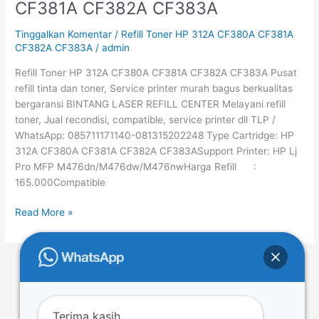
CF381A CF382A CF383A
HP
312A
Tinggalkan Komentar
/
Refill Toner HP 312A CF380A CF381A
CF380A
CF382A CF383A
/
admin
CF381A
Refill Toner HP 312A CF380A CF381A CF382A CF383A Pusat
CF382A
refill tinta dan toner, Service printer murah bagus berkualitas
CF383A
bergaransi BINTANG LASER REFILL CENTER Melayani refill
toner, Jual recondisi, compatible, service printer dll TLP /
WhatsApp: 085711171140-081315202248 Type Cartridge: HP
312A CF380A CF381A CF382A CF383ASupport Printer: HP Lj
Pro MFP M476dn/M476dw/M476nwHarga Refill :
165.000Compatible
Read More »
←
Previous
1
…
8
9
10
…
50
Next
→
Terima kasih.