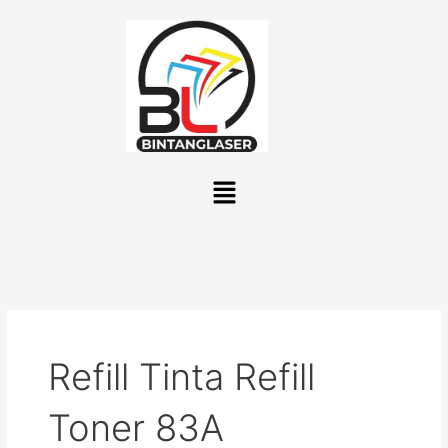
Lewati
ke
konten
Menu
Refill Tinta Refill
Toner 83A