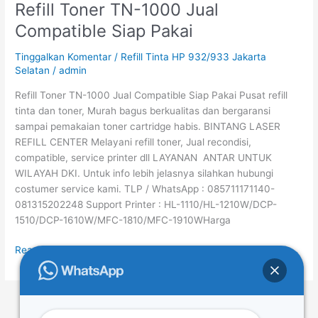
Refill Toner TN-1000 Jual
Refill
Toner
Compatible Siap Pakai
TN-
1000
Tinggalkan Komentar
/
Refill Tinta HP 932/933 Jakarta
Jual
Selatan
/
admin
Compatible
Refill Toner TN-1000 Jual Compatible Siap Pakai Pusat refill
Siap
tinta dan toner, Murah bagus berkualitas dan bergaransi
Pakai
sampai pemakaian toner cartridge habis. BINTANG LASER
REFILL CENTER Melayani refill toner, Jual recondisi,
compatible, service printer dll LAYANAN ANTAR UNTUK
WILAYAH DKI. Untuk info lebih jelasnya silahkan hubungi
costumer service kami. TLP / WhatsApp : 085711171140-
081315202248 Support Printer : HL-1110/HL-1210W/DCP-
1510/DCP-1610W/MFC-1810/MFC-1910WHarga
Read More »
←
Previous
1
2
3