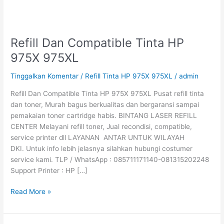
Refill Dan Compatible Tinta HP
Refill
Dan
975X 975XL
Compatible
Tinta
Tinggalkan Komentar
/
Refill Tinta HP 975X 975XL
/
admin
HP
Refill Dan Compatible Tinta HP 975X 975XL Pusat refill tinta
975X
dan toner, Murah bagus berkualitas dan bergaransi sampai
975XL
pemakaian toner cartridge habis. BINTANG LASER REFILL
CENTER Melayani refill toner, Jual recondisi, compatible,
service printer dll LAYANAN ANTAR UNTUK WILAYAH
DKI. Untuk info lebih jelasnya silahkan hubungi costumer
service kami. TLP / WhatsApp : 085711171140-081315202248
Support Printer : HP […]
Read More »