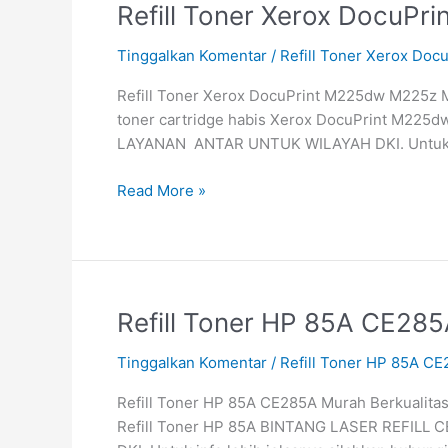
Refill
Refill Toner Xerox Docu
Toner
Tinggalkan Komentar
/
Refill Toner Xerox D
Xerox
DocuPrint
Refill Toner Xerox DocuPrint M225dw M225z M2
M225dw
toner cartridge habis Xerox DocuPrint M225dw 
M225z
LAYANAN ANTAR UNTUK WILAYAH DKI. Untuk inf
M265z
P225d
Read More »
P265dw
Refill
Refill Toner HP 85A CE285
Toner
Tinggalkan Komentar
/
Refill Toner HP 85A CE
HP
85A
Refill Toner HP 85A CE285A Murah Berkualitas 
CE285A
Refill Toner HP 85A BINTANG LASER REFILL CE
Murah