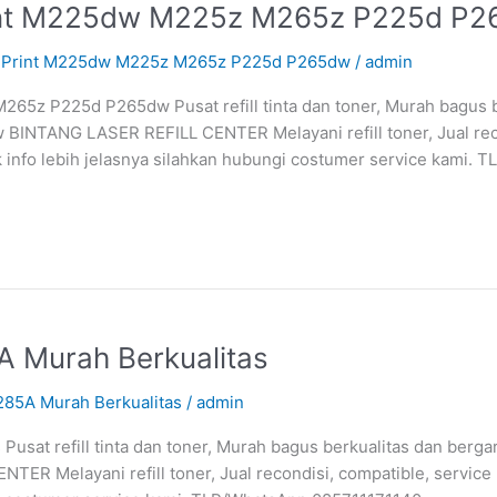
Print M225dw M225z M265z P225d P
ocuPrint M225dw M225z M265z P225d P265dw
/
admin
65z P225d P265dw Pusat refill tinta dan toner, Murah bagus 
BINTANG LASER REFILL CENTER Melayani refill toner, Jual recon
o lebih jelasnya silahkan hubungi costumer service kami. T
A Murah Berkualitas
285A Murah Berkualitas
/
admin
Pusat refill tinta dan toner, Murah bagus berkualitas dan berga
NTER Melayani refill toner, Jual recondisi, compatible, ser