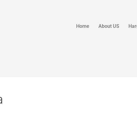
Home
About US
Har
a