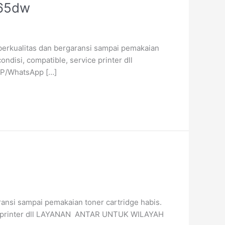
265dw
berkualitas dan bergaransi sampai pemakaian
disi, compatible, service printer dll
LP/WhatsApp […]
ransi sampai pemakaian toner cartridge habis.
vice printer dll LAYANAN ANTAR UNTUK WILAYAH