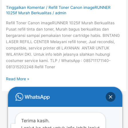
imageRUNNER
Tinggalkan Komentar
/
Refill Toner Canon imageRUNNER
1025if
1025if Murah Berkualitas
/
admin
Murah
Refill Toner Canon imageRUNNER 1025if Murah Berkualitas
Berkualitas
Pusat refill tinta dan toner, Murah bagus berkualitas dan
bergaransi sampai pemakaian toner cartridge habis. BINTANG
LASER REFILL CENTER Melayani refill toner, Jual recondisi,
compatible, service printer dll LAYANAN ANTAR UNTUK
WILAYAH DKI. Untuk info lebih jelasnya silahkan hubungi
costumer service kami. TLP / WhatsApp : 085711171140-
081315202248 Refill Toner
Read More »
←
Previous
1
…
32
33
34
…
44
Next
→
Terima kasih.