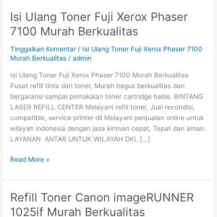
Isi Ulang Toner Fuji Xerox Phaser
Isi
Ulang
7100 Murah Berkualitas
Toner
Fuji
Tinggalkan Komentar
/
Isi Ulang Toner Fuji Xerox Phaser 7100
Xerox
Murah Berkualitas
/
admin
Phaser
Isi Ulang Toner Fuji Xerox Phaser 7100 Murah Berkualitas
7100
Pusat refill tinta dan toner, Murah bagus berkualitas dan
Murah
bergaransi sampai pemakaian toner cartridge habis. BINTANG
Berkualitas
LASER REFILL CENTER Melayani refill toner, Jual recondisi,
compatible, service printer dll Melayani penjualan online untuk
wilayah indonesia dengan jasa kiriman cepat, Tepat dan aman.
LAYANAN ANTAR UNTUK WILAYAH DKI. […]
Read More »
Refill Toner Canon imageRUNNER
Refill
Toner
1025if Murah Berkualitas
Canon