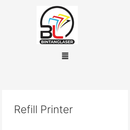
Lewati
ke
konten
Menu
Refill Printer