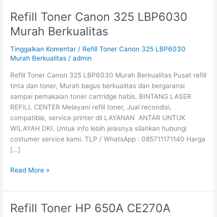
Refill Toner Canon 325 LBP6030
Refill
Toner
Murah Berkualitas
Canon
325
Tinggalkan Komentar
/
Refill Toner Canon 325 LBP6030
LBP6030
Murah Berkualitas
/
admin
Murah
Refill Toner Canon 325 LBP6030 Murah Berkualitas Pusat refill
Berkualitas
tinta dan toner, Murah bagus berkualitas dan bergaransi
sampai pemakaian toner cartridge habis. BINTANG LASER
REFILL CENTER Melayani refill toner, Jual recondisi,
compatible, service printer dll LAYANAN ANTAR UNTUK
WILAYAH DKI. Untuk info lebih jelasnya silahkan hubungi
costumer service kami. TLP / WhatsApp : 085711171140 Harga
[…]
Read More »
Refill Toner HP 650A CE270A
Refill
Toner