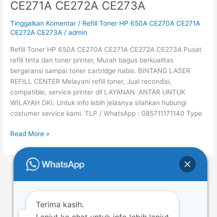
CE271A CE272A CE273A
HP
650A
Tinggalkan Komentar
/
Refill Toner HP 650A CE270A CE271A
CE270A
CE272A CE273A
/
admin
CE271A
Refill Toner HP 650A CE270A CE271A CE272A CE273A Pusat
CE272A
refill tinta dan toner printer, Murah bagus berkualitas
CE273A
bergaransi sampai toner cartridge habis. BINTANG LASER
REFILL CENTER Melayani refill toner, Jual recondisi,
compatible, service printer dll LAYANAN ANTAR UNTUK
WILAYAH DKI. Untuk info lebih jelasnya silahkan hubungi
costumer service kami. TLP / WhatsApp : 085711171140 Type
Read More »
←
Previous
1
…
22
23
24
…
49
Next
→
Terima kasih.