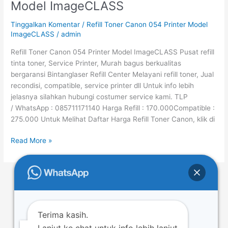
Model ImageCLASS
Canon
054
Tinggalkan Komentar
/
Refill Toner Canon 054 Printer Model
Printer
ImageCLASS
/
admin
Model
Refill Toner Canon 054 Printer Model ImageCLASS Pusat refill
ImageCLASS
tinta toner, Service Printer, Murah bagus berkualitas
bergaransi Bintanglaser Refill Center Melayani refill toner, Jual
recondisi, compatible, service printer dll Untuk info lebih
jelasnya silahkan hubungi costumer service kami. TLP
/ WhatsApp : 085711171140 Harga Refill : 170.000Compatible :
275.000 Untuk Melihat Daftar Harga Refill Toner Canon, klik di
Read More »
←
Previous
1
…
5
6
7
…
49
Next
→
Terima kasih.