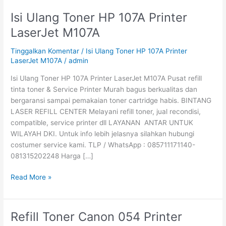
Isi Ulang Toner HP 107A Printer
Isi
Ulang
LaserJet M107A
Toner
HP
Tinggalkan Komentar
/
Isi Ulang Toner HP 107A Printer
107A
LaserJet M107A
/
admin
Printer
Isi Ulang Toner HP 107A Printer LaserJet M107A Pusat refill
LaserJet
tinta toner & Service Printer Murah bagus berkualitas dan
M107A
bergaransi sampai pemakaian toner cartridge habis. BINTANG
LASER REFILL CENTER Melayani refill toner, jual recondisi,
compatible, service printer dll LAYANAN ANTAR UNTUK
WILAYAH DKI. Untuk info lebih jelasnya silahkan hubungi
costumer service kami. TLP / WhatsApp : 085711171140-
081315202248 Harga […]
Read More »
Refill Toner Canon 054 Printer
Refill
Toner