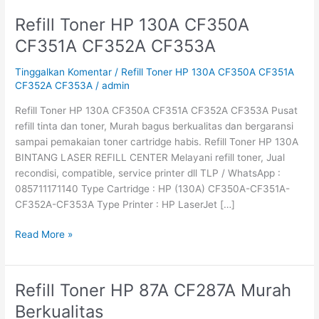
Refill Toner HP 130A CF350A
Refill
Toner
CF351A CF352A CF353A
HP
130A
Tinggalkan Komentar
/
Refill Toner HP 130A CF350A CF351A
CF350A
CF352A CF353A
/
admin
CF351A
Refill Toner HP 130A CF350A CF351A CF352A CF353A Pusat
CF352A
refill tinta dan toner, Murah bagus berkualitas dan bergaransi
CF353A
sampai pemakaian toner cartridge habis. Refill Toner HP 130A
BINTANG LASER REFILL CENTER Melayani refill toner, Jual
recondisi, compatible, service printer dll TLP / WhatsApp :
085711171140 Type Cartridge : HP (130A) CF350A-CF351A-
CF352A-CF353A Type Printer : HP LaserJet […]
Read More »
Refill Toner HP 87A CF287A Murah
Refill
Toner
Berkualitas
HP