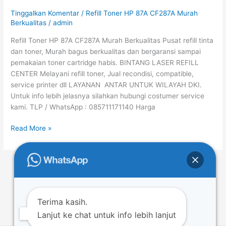
87A
Tinggalkan Komentar
/
Refill Toner HP 87A CF287A Murah
CF287A
Berkualitas
/
admin
Murah
Refill Toner HP 87A CF287A Murah Berkualitas Pusat refill tinta
Berkualitas
dan toner, Murah bagus berkualitas dan bergaransi sampai
pemakaian toner cartridge habis. BINTANG LASER REFILL
CENTER Melayani refill toner, Jual recondisi, compatible,
service printer dll LAYANAN ANTAR UNTUK WILAYAH DKI.
Untuk info lebih jelasnya silahkan hubungi costumer service
kami. TLP / WhatsApp : 085711171140 Harga
Read More »
←
Previous
1
…
20
21
22
…
49
Next
→
Terima kasih.
Lanjut ke chat untuk info lebih lanjut