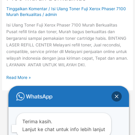
Toner
Fuji
Tinggalkan Komentar
/
Isi Ulang Toner Fuji Xerox Phaser 7100
Xerox
Murah Berkualitas
/
admin
Phaser
Isi Ulang Toner Fuji Xerox Phaser 7100 Murah Berkualitas
7100
Pusat refill tinta dan toner, Murah bagus berkualitas dan
Murah
bergaransi sampai pemakaian toner cartridge habis. BINTANG
Berkualitas
LASER REFILL CENTER Melayani refill toner, Jual recondisi,
compatible, service printer dll Melayani penjualan online untuk
wilayah indonesia dengan jasa kiriman cepat, Tepat dan aman.
LAYANAN ANTAR UNTUK WILAYAH DKI.
Read More »
←
Previous
1
…
40
41
42
…
52
Next
→
Terima kasih.
Lanjut ke chat untuk info lebih lanjut