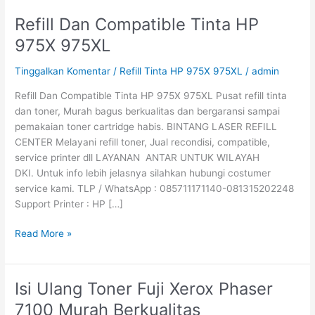
Refill Dan Compatible Tinta HP
Refill
Dan
975X 975XL
Compatible
Tinta
Tinggalkan Komentar
/
Refill Tinta HP 975X 975XL
/
admin
HP
Refill Dan Compatible Tinta HP 975X 975XL Pusat refill tinta
975X
dan toner, Murah bagus berkualitas dan bergaransi sampai
975XL
pemakaian toner cartridge habis. BINTANG LASER REFILL
CENTER Melayani refill toner, Jual recondisi, compatible,
service printer dll LAYANAN ANTAR UNTUK WILAYAH
DKI. Untuk info lebih jelasnya silahkan hubungi costumer
service kami. TLP / WhatsApp : 085711171140-081315202248
Support Printer : HP […]
Read More »
Isi Ulang Toner Fuji Xerox Phaser
Isi
Ulang
7100 Murah Berkualitas