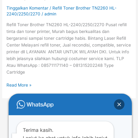
TN2260
Tinggalkan Komentar
/
Refill Toner Brother TN2260 HL-
HL-
2240/2250/2270
/
admin
2240/2250/2270
Refill Toner Brother TN2260 HL-2240/2250/2270 Pusat refill
tinta dan toner printer, Murah bagus berkualitas dan
bergaransi sampai toner cartridge habis. Bintang Laser Refill
Center Melayani refill toner, Jual recondisi, compatible, service
printer dll LAYANAN ANTAR UNTUK WILAYAH DKI. Untuk info
lebih jelasnya silahkan hubungi costumer service kami. TLP
Atau WhatsApp : 085711171140 – 081315202248 Type
Cartridge
Read More »
←
Previous
1
…
38
39
40
…
52
Next
→
Terima kasih.