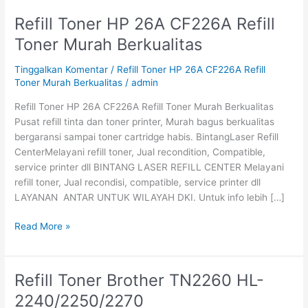
Refill Toner HP 26A CF226A Refill
Refill
Toner
Toner Murah Berkualitas
HP
26A
Tinggalkan Komentar
/
Refill Toner HP 26A CF226A Refill
CF226A
Toner Murah Berkualitas
/
admin
Refill
Refill Toner HP 26A CF226A Refill Toner Murah Berkualitas
Toner
Pusat refill tinta dan toner printer, Murah bagus berkualitas
Murah
bergaransi sampai toner cartridge habis. BintangLaser Refill
Berkualitas
CenterMelayani refill toner, Jual recondition, Compatible,
service printer dll BINTANG LASER REFILL CENTER Melayani
refill toner, Jual recondisi, compatible, service printer dll
LAYANAN ANTAR UNTUK WILAYAH DKI. Untuk info lebih […]
Read More »
Refill Toner Brother TN2260 HL-
Refill
Toner
2240/2250/2270
Brother