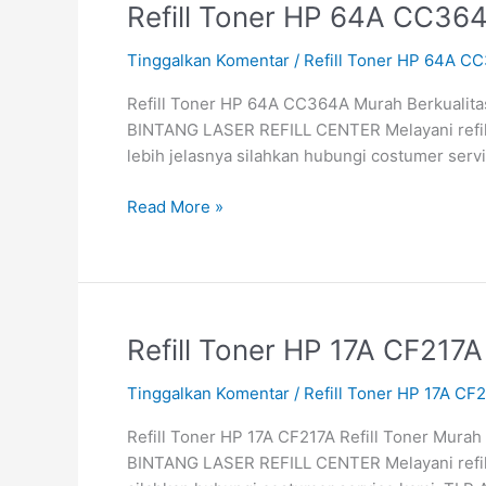
Refill
Refill Toner HP 64A CC364
Toner
Tinggalkan Komentar
/
Refill Toner HP 64A C
HP
64A
Refill Toner HP 64A CC364A Murah Berkualitas 
CC364A
BINTANG LASER REFILL CENTER Melayani refill
Murah
lebih jelasnya silahkan hubungi costumer ser
Berkualitas
Read More »
Refill
Refill Toner HP 17A CF217A
Toner
Tinggalkan Komentar
/
Refill Toner HP 17A CF2
HP
17A
Refill Toner HP 17A CF217A Refill Toner Murah 
CF217A
BINTANG LASER REFILL CENTER Melayani refill 
Refill