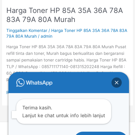
Harga Toner HP 85A 35A 36A 78A
Harga
Toner
83A 79A 80A Murah
HP
85A
Tinggalkan Komentar
/
Harga Toner HP 85A 35A 36A 78A 83A
35A
79A 80A Murah
/
admin
36A
Harga Toner HP 85A 35A 36A 78A 83A 79A 80A Murah Pusat
78A
refill tinta dan toner, Murah bagus berkualitas dan bergaransi
83A
sampai pemakaian toner cartridge habis. Harga Toner HP 85A
79A
TLP / WhatsApp : 085711171140-081315202248 Harga Refill :
80A
60.0000 Compatible : 150.000 Untuk Melihat Daftar Harga
Murah
Refill Toner HP, klik di sini Proses pengisian bisa […]
Read More »
Terima kasih.
Lanjut ke chat untuk info lebih lanjut