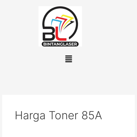
Lewati
ke
konten
Menu
Harga Toner 85A