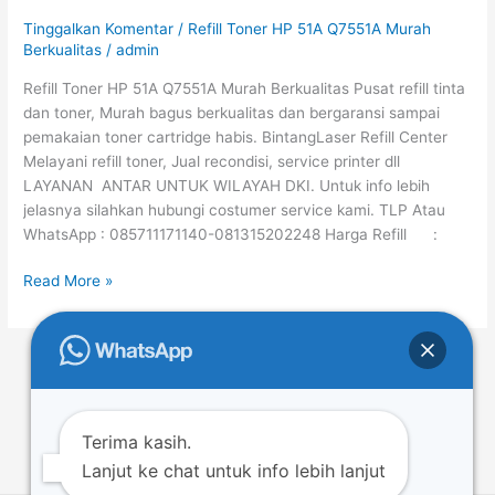
51A
Tinggalkan Komentar
/
Refill Toner HP 51A Q7551A Murah
Q7551A
Berkualitas
/
admin
Murah
Refill Toner HP 51A Q7551A Murah Berkualitas Pusat refill tinta
Berkualitas
dan toner, Murah bagus berkualitas dan bergaransi sampai
pemakaian toner cartridge habis. BintangLaser Refill Center
Melayani refill toner, Jual recondisi, service printer dll
LAYANAN ANTAR UNTUK WILAYAH DKI. Untuk info lebih
jelasnya silahkan hubungi costumer service kami. TLP Atau
WhatsApp : 085711171140-081315202248 Harga Refill :
Read More »
←
Previous
1
…
12
13
14
…
50
Next
→
Terima kasih.
Lanjut ke chat untuk info lebih lanjut