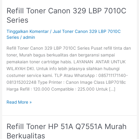
Refill Toner Canon 329 LBP 7010C
Refill
Toner
Series
Canon
329
Tinggalkan Komentar
/
Jual Toner Canon 329 LBP 7010C
LBP
Series
/
admin
7010C
Refill Toner Canon 329 LBP 7010C Series Pusat refill tinta dan
Series
toner, Murah bagus berkualitas dan bergaransi sampai
pemakaian toner cartridge habis. LAYANAN ANTAR UNTUK
WILAYAH DKI. Untuk info lebih jelasnya silahkan hubungi
costumer service kami. TLP Atau WhatsApp : 085711171140-
081315202248 Type Printer : Canon Image Class LBP7018c
Harga Refill : 120.000 Compatible : 225.000 Untuk […]
Read More »
Refill Toner HP 51A Q7551A Murah
Refill
Toner
Berkualitas
HP